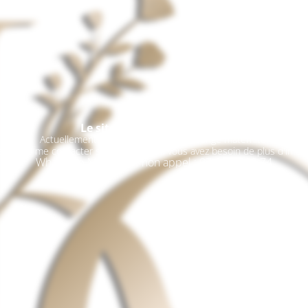
Le site est en maintenance
Actuellement, je suis en période de congé maternité.
ez pas à me contacter sur WhatsApp si vous avez besoin de plus d'infor
Whatsapp Message / non appel : 07.68.93.90.74