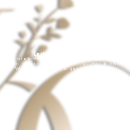
Le site est en maintenance
Actuellement, je suis en période de congé maternité.
ez pas à me contacter sur WhatsApp si vous avez besoin de plus d'infor
Whatsapp Message / non appel : 07.68.93.90.74