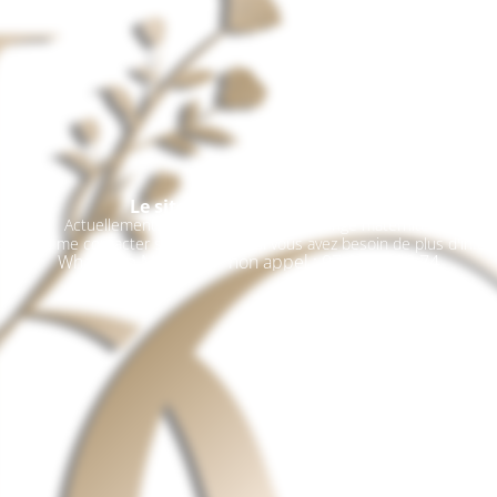
Le site est en maintenance
Actuellement, je suis en période de congé maternité.
ez pas à me contacter sur WhatsApp si vous avez besoin de plus d'infor
Whatsapp Message / non appel : 07.68.93.90.74