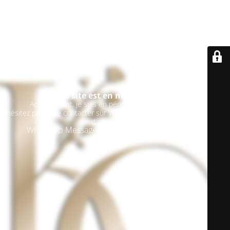
Le site est en maintenance
Actuellement, je suis en période de congé maternité.
N'hésitez pas à me contacter sur WhatsApp si vous avez besoin de plus
d'informations.
Whatsapp Message / non appel : 07.68.93.90.74